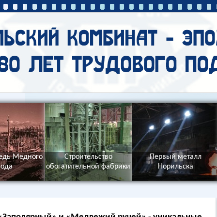
едь Медного
Строительство
Первый металл
вода
обогатительной фабрики
Норильска