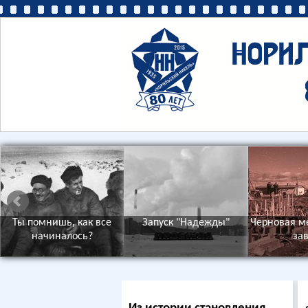
Ты помнишь, как все
Запуск "Надежды"
Черновая м
начиналось?
за