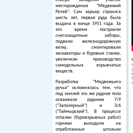
северо– западном участке
месторождения "Медвежий
Ручей". Сам карьер строился
шесть лет, первая руда была
выдана в конце 1951 года. За
это время построили
снегозащитные заборы,
подвели железнодорожную
ветку, смонтировали
экскаваторы и буровые станки,
увеличили производство
самодельных взрывчатых
веществ.
Разработка "Медвежьего
ручья" осложнялась тем, что
под землей это же рудное тело
осваивали рудники 7/9
("Заполярный") и 3/6
("Таймырский"). В процессе
отпалки (буровзрывных работ)
горняки выходили на
отработанные штольни