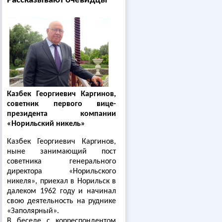
Рассказывают очевидцы
Казбек Георгиевич Каргинов,
советник первого вице-
президента компании
«Норильский никель»
Казбек Георгиевич Каргинов,
ныне занимающий пост
советника генерального
директора «Норильского
никеля», приехал в Норильск в
далеком 1962 году и начинал
свою деятельность на руднике
«Заполярный».
В беседе с корреспондентом