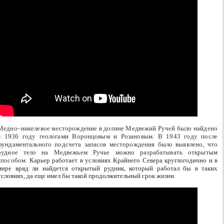
Медно–никелевое месторождение в долине Медвежий Ручей было найдено
в 1936 году геологами Воронцовым и Розановым. В 1943 году после
фундаментального подсчета запасов месторождения было выявлено, что
рудное тело на Медвежьем Ручье можно разрабатывать открытым
способом.
К
арьер работает в условиях Крайнего Севера круглогодично и в
мире вряд ли найдется открытый рудник, который работал бы в таких
условиях, да еще имел бы такой продолжительный срок жизни.