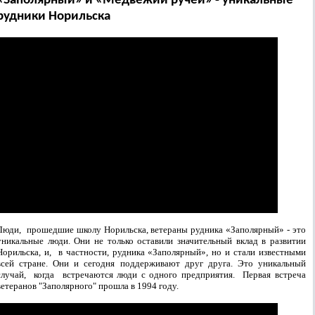
«Заполярный» и «Медвежий ручей» - уникальные
рудники Норильска
Люди, прошедшие школу Норильска, ветераны рудника «Заполярный» - это
уникальные люди.
Они не только оставили значительный вклад в развитии
Норильска, и,
в частности,
рудника «Заполярный», но и стали известными
всей стране.
Они и сегодня поддерживают друг друга. Это уникальный
случай, когда встречаются люди с одного предприятия.
Первая встреча
ветеранов "Заполярного" прошла в 1994 году.