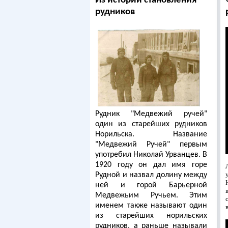
Из истории становления
рудников
Рудник "Медвежий ручей"
один из старейших рудников
Норильска. Название
"Медвежий Ручей" первым
употребил Николай Урванцев. В
1920 году он дал имя горе
Рудной и назвал долину между
ней и горой Барьерной
Медвежьим Ручьем. Этим
именем также называют один
из старейших норильских
рудников, а раньше называли